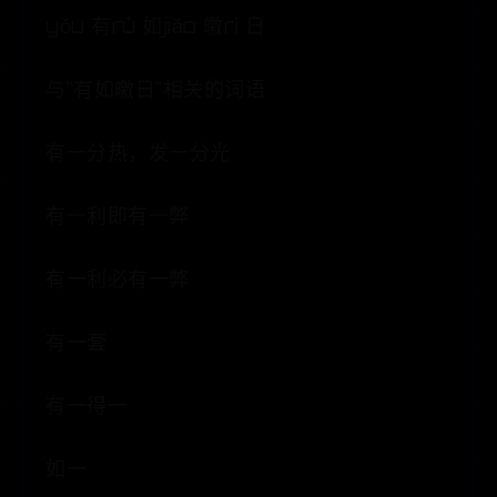
yŏu 有rú 如jiăo 皦rì 日
与“有如皦日”相关的词语
有一分热，发一分光
有一利即有一弊
有一利必有一弊
有一套
有一得一
如一