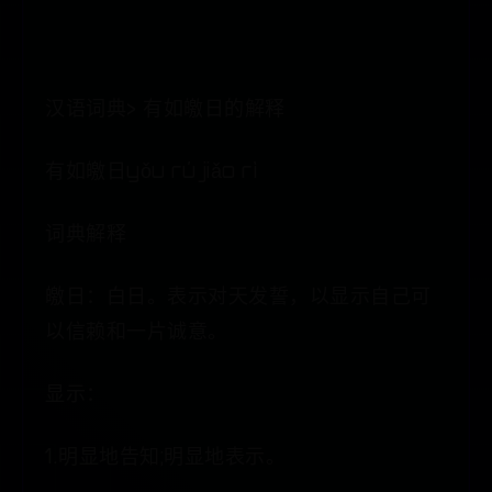
汉语词典> 有如皦日的解释
有如皦日yǒu rú jiǎo rì
词典解释
皦日：白日。表示对天发誓，以显示自己可
以信赖和一片诚意。
显示：
1.明显地告知;明显地表示。