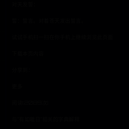
对天发誓：
誓：誓言。对着苍天发出誓言。
试试手机扫一扫在你手机上继续浏览此页面
下载本页内容
分享到：
更多
阅读(2089次)
与“有如皦日”相关的字典解释