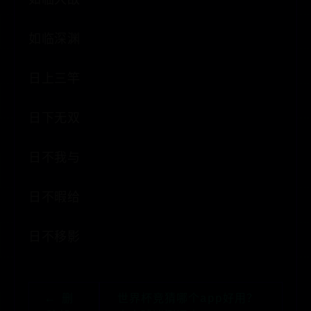
如临深渊
日上三竿
日下无双
日不我与
日不暇给
日不移影
← 删
世界杯竞猜哪个app好用？