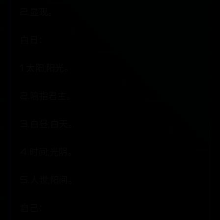
2.显现。
白日：
1.太阳;阳光。
2.喻指君主。
3.白昼;白天。
4.时间;光阴。
5.人世;阳间。
自己：