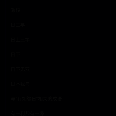
皦核
日三竿
日上三竿
日下
日下无双
日不我与
与“有如皦日”相关的成语
有一利即有一弊