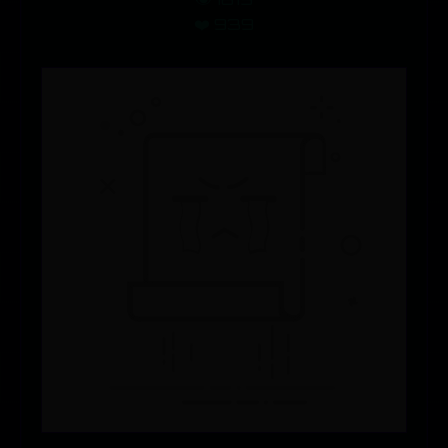
❤️ 939