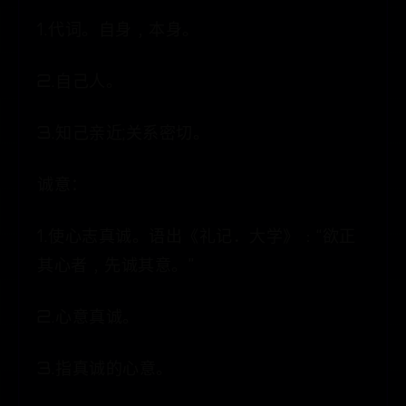
1.代词。自身﹐本身。
2.自己人。
3.知己亲近;关系密切。
诚意：
1.使心志真诚。语出《礼记．大学》﹕“欲正
其心者﹐先诚其意。”
2.心意真诚。
3.指真诚的心意。