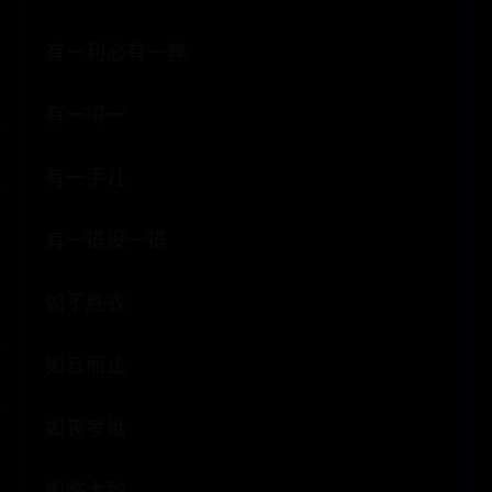
有一利必有一弊
有一得一
有一手儿
有一搭没一搭
如不胜衣
如丘而止
如丧考妣
如临大敌