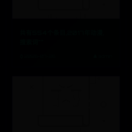
共有554个条目,2017年动漫,
搜索词""
⌚ 2026-07-26
👤 admin