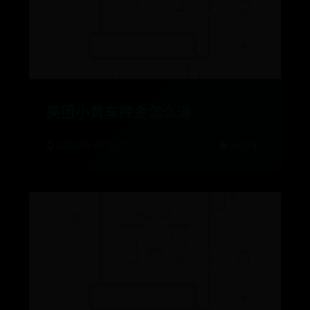
美团小黄车押金怎么退
⌚ 2026-07-31
👤 admin