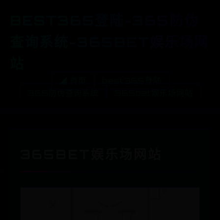
BEST365登陆-365防伪
查询系统-365BET娱乐场网
站
◢ 首页
best365登陆
365防伪查询系统
365bet娱乐场网站
365BET娱乐场网站