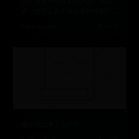
我的世界手机版末地传送门怎么
进（我的世界手机版末地传送门
在哪找)
⌚ 2026-07-25
👤 admin
健身晚上饿了怎么办
⌚ 2026-07-25
👤 admin