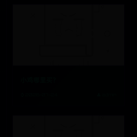
小鸡哪里买？
⌚ 2026-07-24
👤 admin