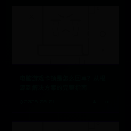
电脑游戏卡顿是怎么回事？从根
源到解决方案的完整指南
⌚ 2026-08-01
👤 admin