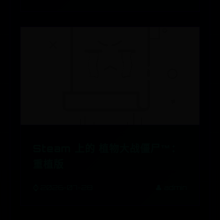
Steam 上的 植物大战僵尸™：
重植版
⌚ 2026-07-28
👤 admin