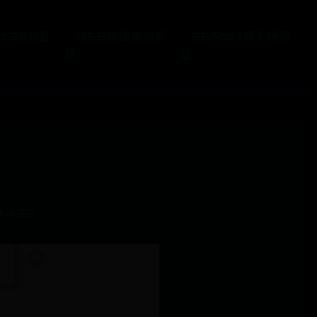
st365登
365防伪查询系
365bet娱乐场网
统
站
️ 438