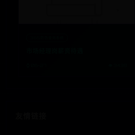
365防伪查询系统
市场经理岗薪资待遇
⌚ 06-27
👁️ 3438
友情链接