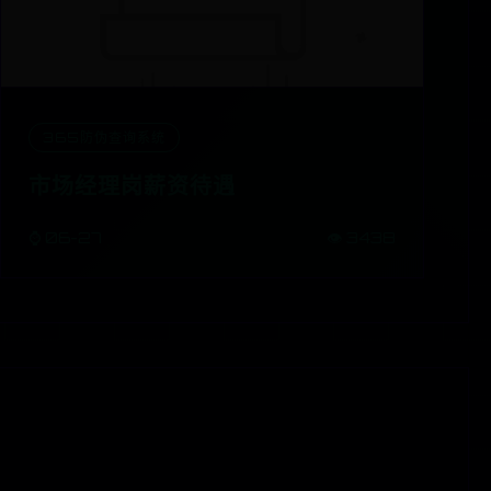
365防伪查询系统
市场经理岗薪资待遇
⌚ 06-27
👁️ 3438