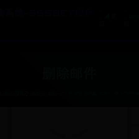
询系统-365BET娱乐
◢ 首
be
页
陆
删除邮件
st365登陆
⌚ 2025-06-27 16:05:32
👤 admin
👁️ 6755
❤