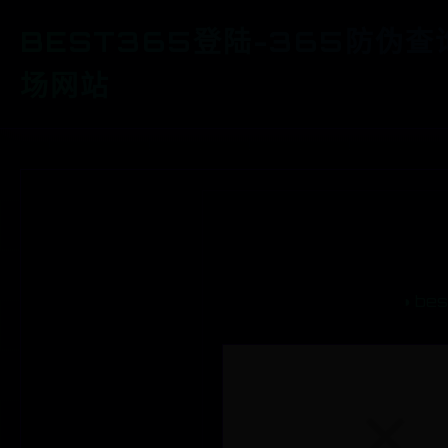
BEST365登陆-365防伪查
场网站
◑
be