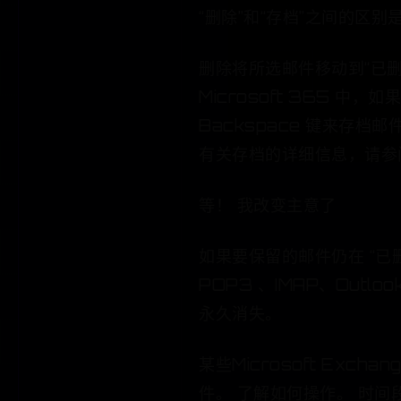
“删除”和“存档”之间的区别
删除将所选邮件移动到“已删除邮件
Microsoft 365 
Backspace 键来存档邮件。
有关存档的详细信息，请参阅 
等！ 我改变主意了
如果要保留的邮件仍在 “已
POP3 、IMAP、Outlo
永久消失。
某些Microsoft Ex
件。 了解如何操作。 时间段