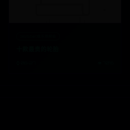
365bet娱乐场网站
十款最贵的轮胎
⌚ 06-27
👁️ 7016