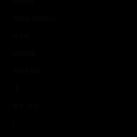
B轮融资
1000-2000人
孙先生
招聘经理
市场开发岗
【
青岛-湛山
】