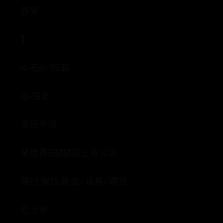
西安
】
4-6k·16薪
3-5年
学历不限
某世界500强上市公司
银行,保险,基金/证券/期货
已上市