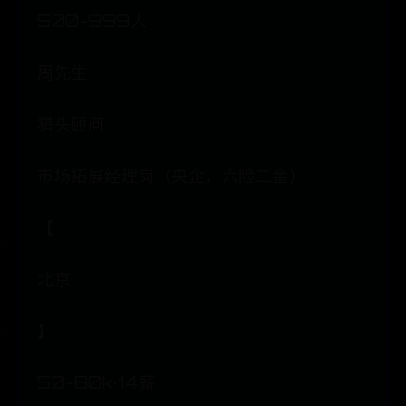
500-999人
周先生
猎头顾问
市场拓展经理岗（央企，六险二金）
【
北京
】
50-80k·14薪