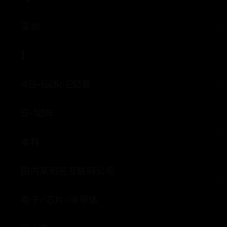
深圳
】
45-60k·20薪
5-10年
本科
国内某知名互联网公司
电子/芯片/半导体