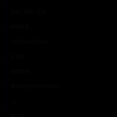
货运/物流/仓储
B轮融资
1000-2000人
孙先生
招聘经理
市场开发岗(A131841)
【
顺义区