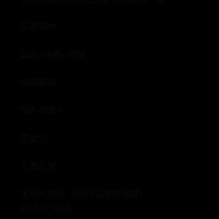
东海资本
基金/证券/期货
战略融资
50-99人
贾女士
人事主管
市场开发岗（BASE潍坊诸城）
(A153760)