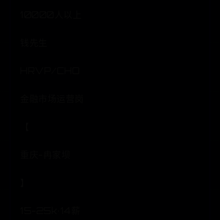
10000人以上
钱先生
HRVP/CHO
金融市场运营岗
【
重庆-冉家坝
】
15-25k·14薪