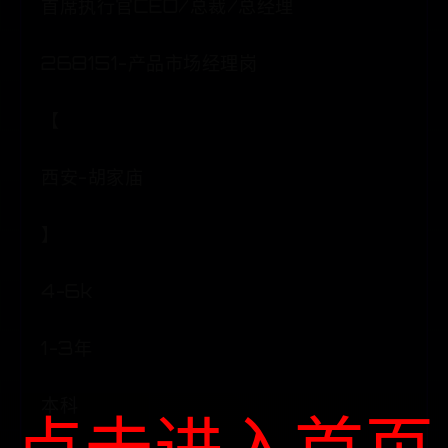
首席执行官CEO/总裁/总经理
268151-产品市场经理岗
【
西安-胡家庙
】
4-6k
1-3年
本科