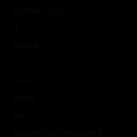
市场营销岗（含应届）
【
舟山-临城
】
8-10k
经验不限
本科
绩效奖金带薪年假午餐补助定期体检