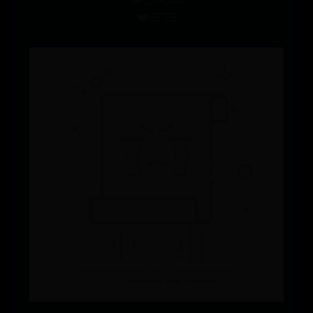
❤️ 279