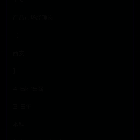
产品市场经理岗
【
西安
】
4-6k·15薪
3-5年
本科