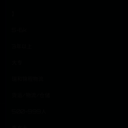
】
5-6k
3年以上
大专
瑞和锦程物流
货运/物流/仓储
500-999人
李女士