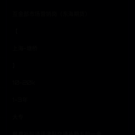
互金部市场营销岗（东海期货）
【
上海-塘桥
】
10-20k
1-3年
大专
餐费补贴通讯津贴交通补助五险一金