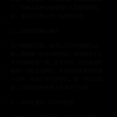
下，貂蝉以其绝世美貌和过人智慧脱颖而
出，成为了历史上的一位传奇女性。
二、貂蝉的国籍与身份
关于貂蝉的国籍，史书上并没有明确的记
载。但根据一些传说和野史，她可能出生于
今天的陕西省一带。至于身份，貂蝉最初可
能是一位歌女或舞女，后来因为其美貌被选
入宫中，成为了王允的养女。这一身份的转
变，为她日后的传奇人生埋下了伏笔。
三、貂蝉与董卓、吕布的故事