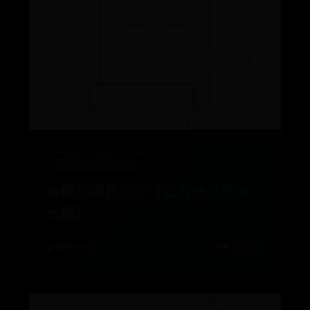
365bet娱乐场网站
大鲵的饲养方法（如何养活您的
大鲵）
⌚ 06-29
👁️ 6890