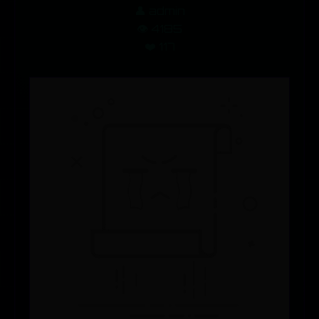
👤 admin
👁️ 4185
❤️ 117