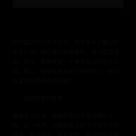
在中国古代历史长河中，有许多令人瞩目的
女性人物，她们或以美貌著称，或以智慧闻
名。其中，貂蝉便是一个备受关注的历史人
物。那么，貂蝉究竟是哪个朝代的人？她又
有着怎样的传奇经历呢？
一、貂蝉的朝代背景
根据史书记载，貂蝉是东汉末年时期的人
物。这一时期，中国社会正处于动荡不安的
状态，政治腐败、战乱频繁。在这样的背景