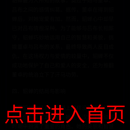
貂蝉最为人所知的故事，莫过于她与董卓、
吕布之间的感情纠葛。据传，董卓在得到貂
蝉后，对她宠爱有加。然而，貂蝉心中却早
已对吕布情根深种。为了能够与吕布长相厮
守，貂蝉巧妙地运用自己的智慧和美貌，挑
拨董卓与吕布的关系，最终导致两人反目成
仇。在这场权力与爱情的较量中，貂蝉不仅
成功地保护了自己和爱人的安全，还为推翻
董卓的统治立下了汗马功劳。
四、貂蝉的结局与影响
点击进入首页
关于貂蝉的结局，史书上同样没有确切的记
载。但可以肯定的是，她在东汉末年的动荡
时期中扮演了重要的角色。她的美貌和智慧