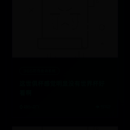
365防伪查询系统
这世俱杯感觉明显没有世界杯好
看啊
⌚ 06-27
👁️ 5112