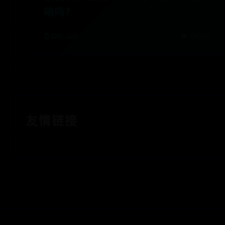
响吗？
⌚ 06-28
👁️ 9666
友情链接