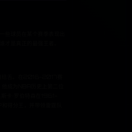
有一些球员在某个赛季表现出
看谁才是真正的最强王者。
舌。在2016-2017赛
攻。他成为NBA历史上第二位
卡·罗伯特森在1961-
P和得分王，并带领雷霆队