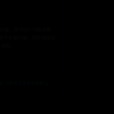
。在1961-1962赛
录至今未被打破，同时他还在
队夺冠。
址 5种方法查看路由器ip